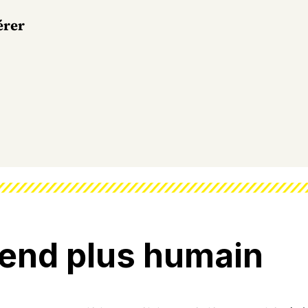
érer
n
rend plus humain