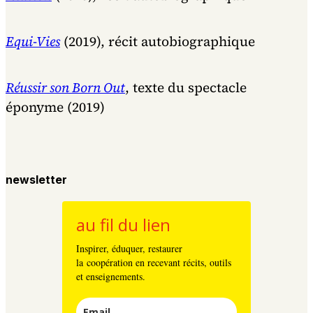
Equi-Vies
(2019), récit autobiographique
Réussir son Born Out
, texte du spectacle
éponyme (2019)
newsletter
au fil du lien
Inspirer, éduquer, restaurer
la coopération en recevant récits, outils
et enseignements.