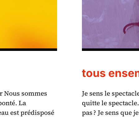
tous ense
our Nous sommes
Je sens le spectacl
 bonté. La
quitte le spectacle
eau est prédisposé
pas ? Je sens que j